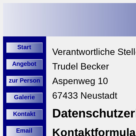
Start
Verantwortliche Stel
Angebot
Trudel Becker
Aspenweg 10
zur Person
67433 Neustadt
Galerie
Datenschutzer
Kontakt
Kontaktformula
Email