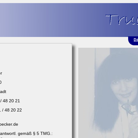
Da
er
0
adt
 / 48 20 21
1 / 48 20 22
becker.de
erantwortl. gemäß § 5 TMG.: