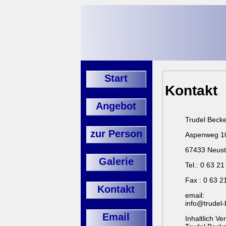
Start
Kontakt
Angebot
Trudel Beck
zur Person
Aspenweg 1
67433 Neust
Galerie
Tel.: 0 63 21
Fax : 0 63 2
Kontakt
email:
info@trudel-
Email
Inhaltlich V