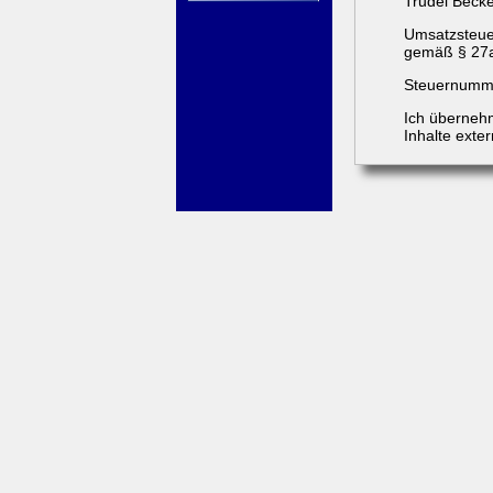
Trudel Beck
Umsatzsteue
gemäß § 27
Steuernumme
Ich übernehm
Inhalte exter