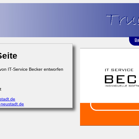
Da
Seite
von IT-Service Becker entworfen
t
stadt.de
-neustadt.de